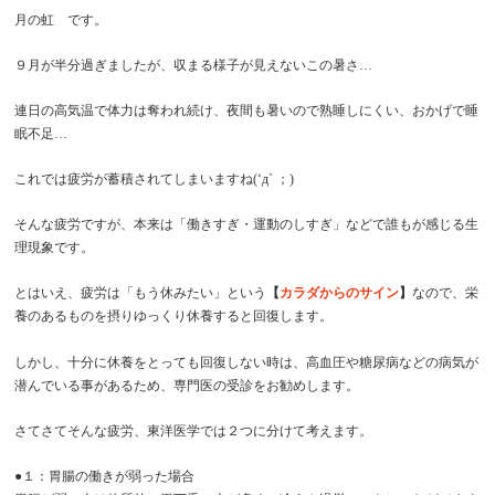
月の虹 です。
９月が半分過ぎましたが、収まる様子が見えないこの暑さ…
連日の高気温で体力は奪われ続け、夜間も暑いので熟睡しにくい、おかげで睡
眠不足…
これでは疲労が蓄積されてしまいますね(‘д` ；)
そんな疲労ですが、本来は「働きすぎ・運動のしすぎ」などで誰もが感じる生
理現象です。
とはいえ、疲労は「もう休みたい」という
【
カラダからのサイン
】
なので、栄
養のあるものを摂りゆっくり休養すると回復します。
しかし、十分に休養をとっても回復しない時は、高血圧や糖尿病などの病気が
潜んでいる事があるため、専門医の受診をお勧めします。
さてさてそんな疲労、東洋医学では２つに分けて考えます。
●１：胃腸の働きが弱った場合