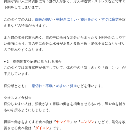
胃腸が弱い人は体質的に胃下垂の人が多く、冷えや過労・ストレスなどですぐ
下痢をしてしまいます。
このタイプの人は、
顔色が悪い
・
朝起きにくい
・
寝汗をかく
・
すぐに疲労
を訴
えるなどの特徴があります。
また胃の水分代謝も悪く、胃の中に余分な水分がたまったり下痢を起こしやす
い傾向にあり、胃の中に余分な水分があると食欲不振・消化不良になりやすい
ので疲れやすくなります。
●２：虚弱体質や病後に見られる場合
このタイプは栄養状態が低下していて、体の中の「気：き」や「血：けつ」が
不足しています。
疲労感とともに、
息切れ
・
不眠
・
めまい
・
貧血
などを伴います。
☆オススメ食材☆
疲労しやすい人は、消化がよく胃腸の働きを増進させるものや、気や血を補う
ものを摂るようにしましょう。
胃腸の働きをよくする食べ物は
『
ヤマイモ
』
や
『
ニンジン
』
などで、消化を改
善させる食べ物は
『
ダイコン
』
です。