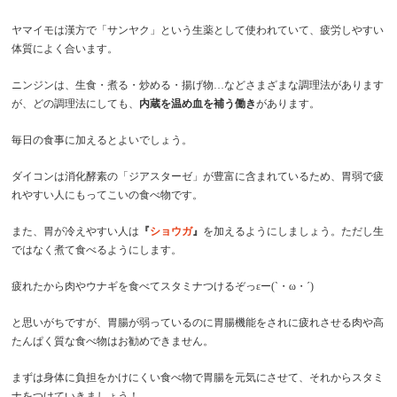
ヤマイモは漢方で「サンヤク」という生薬として使われていて、疲労しやすい
体質によく合います。
ニンジンは、生食・煮る・炒める・揚げ物…などさまざまな調理法があります
が、どの調理法にしても、
内蔵を温め血を補う働き
があります。
毎日の食事に加えるとよいでしょう。
ダイコンは消化酵素の「ジアスターゼ」が豊富に含まれているため、胃弱で疲
れやすい人にもってこいの食べ物です。
また、胃が冷えやすい人は
『
ショウガ
』
を加えるようにしましょう。ただし生
ではなく煮て食べるようにします。
疲れたから肉やウナギを食べてスタミナつけるぞっεー(`・ω・´)
と思いがちですが、胃腸が弱っているのに胃腸機能をされに疲れさせる肉や高
たんぱく質な食べ物はお勧めできません。
まずは身体に負担をかけにくい食べ物で胃腸を元気にさせて、それからスタミ
ナをつけていきましょう！