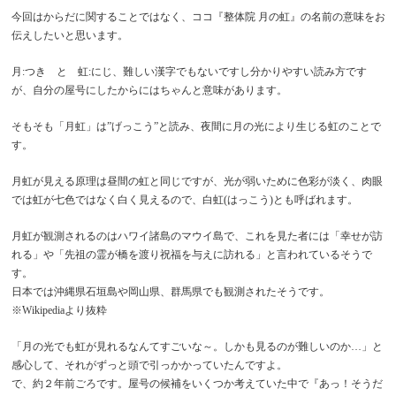
今回はからだに関することではなく、ココ『整体院 月の虹』の名前の意味をお
伝えしたいと思います。
月:つき と 虹:にじ、難しい漢字でもないですし分かりやすい読み方です
が、自分の屋号にしたからにはちゃんと意味があります。
そもそも「月虹」は”
げっこう”と読み
、夜間に
月の光
により生じる
虹のことで
す
。
月虹が見える原理は昼間の虹と同じですが、光が弱いために色彩が淡く、肉眼
では虹が七色ではなく白く見えるので、白虹(はっこう)とも呼ばれます。
月虹が観測されるのはハワイ諸島のマウイ島で、これを見た者には「幸せが訪
れる」や「先祖の霊が橋を渡り祝福を与えに訪れる」と言われているそうで
す。
日本では沖縄県石垣島や岡山県、群馬県でも観測されたそうです。
※Wikipediaより抜粋
「月の光でも虹が見れるなんてすごいな～。しかも見るのが難しいのか…」と
感心して、それがずっと頭で引っかかっていたんですよ。
で、約２年前ごろです。屋号の候補をいくつか考えていた中で『あっ！そうだ