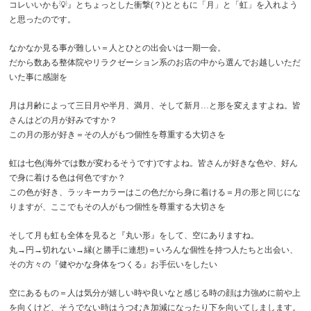
コレいいかも💡』とちょっとした衝撃(？)とともに「月」と「虹」を入れよう
と思ったのです。
なかなか見る事が難しい＝人とひとの出会いは一期一会。
だから数ある整体院やリラクゼーション系のお店の中から選んでお越しいただ
いた事に感謝を
月は月齢によって三日月や半月、満月、そして新月…と形を変えますよね。皆
さんはどの月が好みですか？
この月の形が好き＝その人がもつ個性を尊重する大切さを
虹は七色(海外では数が変わるそうです)ですよね。皆さんが好きな色や、好ん
で身に着ける色は何色ですか？
この色が好き、ラッキーカラーはこの色だから身に着ける＝月の形と同じにな
りますが、ここでもその人がもつ個性を尊重する大切さを
そして月も虹も全体を見ると『丸い形』をして、空にありますね。
丸→円→切れない→縁(と勝手に連想)＝いろんな個性を持つ人たちと出会い、
その方々の『健やかな身体をつくる』お手伝いをしたい
空にあるもの＝人は気分が嬉しい時や良いなと感じる時の顔は力強めに前や上
を向くけど、そうでない時はうつむき加減になったり下を向いてしまします。