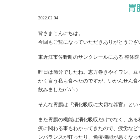
胃
2022.02.04
皆さまこんにちは。
今回もご覧になっていただきありがとうござ
東近江市佐野町のサンクレールにある 整体院 
昨日は節分でしたね。恵方巻きやイワシ、豆を
かく言う私も食べたのですが、いかんせん食
飲みました(›´A`‹ )
そんな胃腸は『消化吸収に大切な器官』とい
また胃腸の機能は消化吸収だけでなく、ある
疫に関わる事もわかってきたので、疲労など
ンバランスが狂ったり、免疫機能が悪くなっ