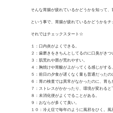
そんな胃腸が疲れているかどうかを知って、
という事で、胃腸が疲れているかどうかをチ
それではチェックスタート☆
１：口内炎がよくできる。
２：歯磨きをきちんとしてるのに口臭がきつ
３：肌荒れや唇が荒れやすい。
４：胸焼けや胃酸が上がってくる感じがする
５：前日の夕食が遅くなく量も普通だったの
６：胃の検査では異常がなかったのに、胃も
７：ストレスがかかったり、環境が変わると
８：未消化便がよくでることがある。
９：おならが多くて臭い。
１０：冷え症で毎年のように風邪をひく。風