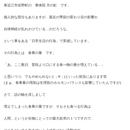
東近江市佐野町の 整体院 月の虹 です。
個人的な部分もありますが、最近の季節の変わり目の影響か
自律神経が乱れかけている…のだろうな。
という事をある「日常生活の行為」で実感しています。
その行為とは 食事の量 です。
「あ。ここ数日、普段より口にする食べ物の量が増えている…」
と思いつつ、でもやめられない( ；∀；)といった状況にあります笑
(まぁ、食事量の増加は生理前のホルモンバランスも影響していたんですが)
さて、話の軸を戻しまして
増えてしまった食事の量ですが、そもそも食べる行為は
人間…というか生物にとっての最大欲求の１つですので、