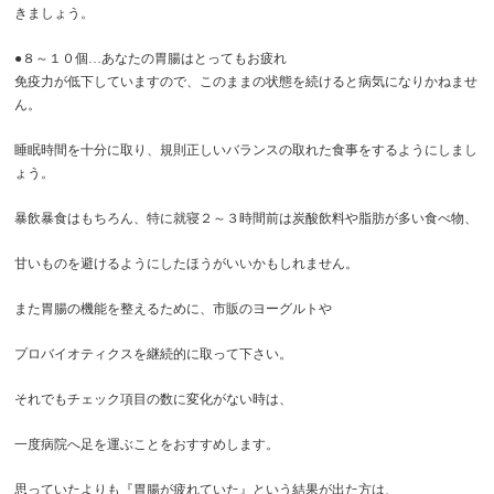
きましょう。
●８～１０個…あなたの胃腸はとってもお疲れ
免疫力が低下していますので、このままの状態を続けると病気になりかねませ
ん。
睡眠時間を十分に取り、規則正しいバランスの取れた食事をするようにしまし
ょう。
暴飲暴食はもちろん、特に就寝２～３時間前は炭酸飲料や脂肪が多い食べ物、
甘いものを避けるようにしたほうがいいかもしれません。
また胃腸の機能を整えるために、市販のヨーグルトや
プロバイオティクスを継続的に取って下さい。
それでもチェック項目の数に変化がない時は、
一度病院へ足を運ぶことをおすすめします。
思っていたよりも『胃腸が疲れていた』という結果が出た方は、