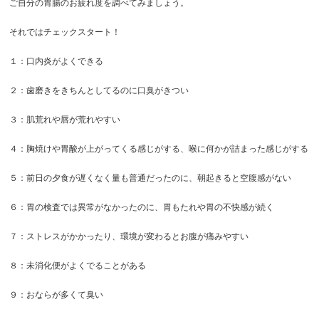
ご自分の胃腸のお疲れ度を調べてみましょう。
それではチェックスタート！
１：口内炎がよくできる
２：歯磨きをきちんとしてるのに口臭がきつい
３：肌荒れや唇が荒れやすい
４：胸焼けや胃酸が上がってくる感じがする、喉に何かが詰まった感じがする
５：前日の夕食が遅くなく量も普通だったのに、朝起きると空腹感がない
６：胃の検査では異常がなかったのに、胃もたれや胃の不快感が続く
７：ストレスがかかったり、環境が変わるとお腹が痛みやすい
８：未消化便がよくでることがある
９：おならが多くて臭い