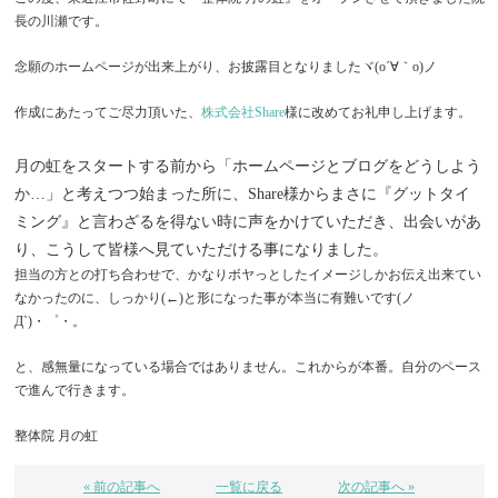
長の川瀬です。
念願のホームページが出来上がり、お披露目となりましたヾ(o´∀｀o)ノ
作成にあたってご尽力頂いた、
株式会社Share
様に改めてお礼申し上げます。
月の虹をスタートする前から「ホームページとブログをどうしよう
か…」と考えつつ始まった所に、Share様からまさに『グットタイ
ミング』と言わざるを得ない時に声をかけていただき、出会いがあ
り、こうして皆様へ見ていただける事になりました。
担当の方との打ち合わせで、かなりボヤっとしたイメージしかお伝え出来てい
なかったのに、しっかり(←)と形になった事が本当に有難いです(ノ
Д`)・゜・。
と、感無量になっている場合ではありません。これからが本番。自分のペース
で進んで行きます。
整体院 月の虹
« 前の記事へ
一覧に戻る
次の記事へ »