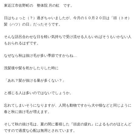
東近江市佐野町の 整体院 月の虹 です。
日はちょっと（？）過ぎちゃいましたが、今月の１０月２０日は「頭（トオ）
髪（ハツ）の日」だったそうです。
そんな語呂合わせな日を軽い気持ちで受け流せる人もいればそうもいかない人
もおられるはずです。
なぜなら秋は抜け毛が多い季節ですからね…
洗髪後や髪を乾かしたりした時に
「あれ？髪が抜ける量が多くない？」
と感じる人は多いのではないでしょうか。
忘れてしまいそうになりますが、人間も動物ですから
犬や猫などと同じように
春と秋に抜け毛が増えます。
そして秋の抜け毛は、夏の間に蓄積した『頭皮の疲れ』によるものがほとんど
ですので過度な心配は無用とされています。