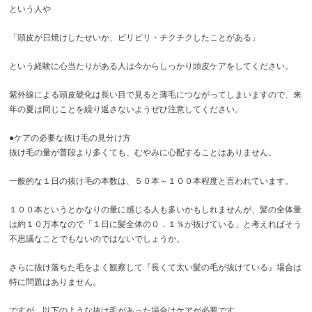
という人や
「頭皮が日焼けしたせいか、ピリピリ・チクチクしたことがある」
という経験に心当たりがある人は今からしっかり頭皮ケアをしてください。
紫外線による頭皮硬化は長い目で見ると薄毛につながってしまいますので、
来
年の夏は同じことを繰り返さないようぜひ注意してください。
●ケアの必要な抜け毛の見分け方
抜け毛の量が普段より多くても、むやみに心配することはありません。
一般的な１日の抜け毛の本数は、５０本～１００本程度と言われています。
１００本というとかなりの量に感じる人も多いかもしれませんが、髪の全体量
は約１０万本なので「１日に髪全体の０．１％が抜けている」と考えればそう
不思議なことでもないのではないでしょうか。
さらに抜け落ちた毛をよく観察して
『長くて太い髪の毛が抜けている』場合は
特に問題はありません。
ですが、以下のような抜け毛があった場合はケアが必要です。