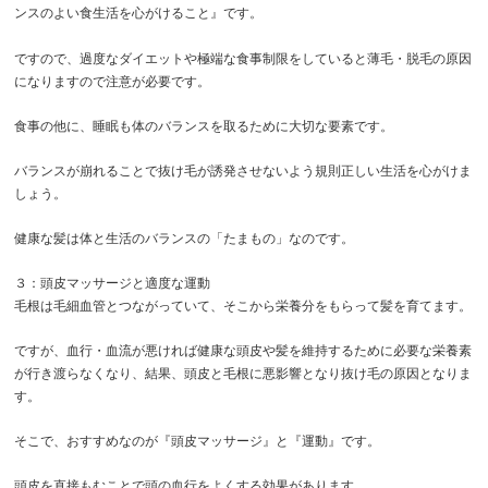
ンスのよい食生活を心がけること』です。
ですので、過度なダイエットや極端な食事制限をしていると
薄毛・脱毛の原因
になりますので注意が必要です。
食事の他に、睡眠も体のバランスを取るために大切な要素です。
バランスが崩れることで抜け毛が誘発させないよう規則正しい生活を心がけま
しょう。
健康な髪は体と生活のバランスの「たまもの」なのです。
３：頭皮マッサージと適度な運動
毛根は毛細血管とつながっていて、そこから
栄養分をもらって髪を育てます。
ですが、血行・血流が悪ければ健康な頭皮や髪を維持するために必要な栄養素
が行き渡らなくなり、結果、頭皮と毛根に悪影響となり抜け毛の原因となりま
す。
そこで、おすすめなのが『頭皮マッサージ』と『運動』です。
頭皮を直接もむことで頭の血行をよくする効果があります。