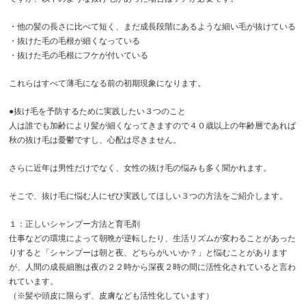
・他の髪の長さに比べて短く、まだ成長段階にあるような細い毛が抜けている
・抜けた毛の毛根が細くなっている
・抜けた毛の毛根にフケが付いている
これらはすべて薄毛になる前の初期現象になります。
●抜け毛を予防するために実践したい３つのこと
人は誰でも加齢により髪が細くなってきますので
４０歳以上の年齢層であれば
秋の抜け毛は憂鬱ですし、心配は尽きません。
さらに近年は男性だけでなく、女性の抜け毛の悩みも多く聞かれます。
そこで、抜け毛に悩む人にぜひ実践してほしい３つの方法をご紹介します。
１：正しいシャンプー方法と育毛剤
仕事などの環境によって朝晩が逆転したり、
生活リズムが変わることがあった
りすると「シャンプーは朝と夜、どちらがいいか？」と悩むことがあります
が、人間の成長細胞は夜の２２時から深夜２時の間に活性化されていると言わ
れています。
（※髪や頭皮に限らず、皮膚なども活性化しています）