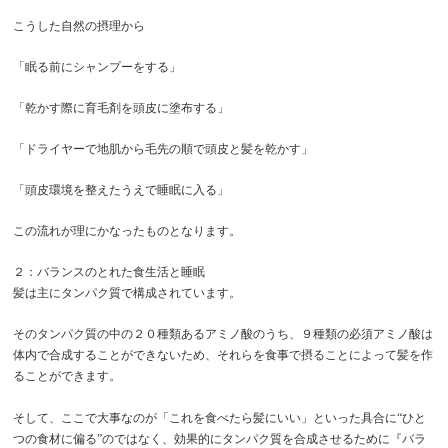
こうした自然の摂理から
「眠る前にシャンプーをする」
「乾かす際に育毛剤を頭皮に塗布する」
「ドライヤーで地肌から毛先の順で頭皮と髪を乾かす」
「頭皮環境を整えたうえで睡眠に入る」
この流れが理にかなったものとなります。
２：バランスのとれた食生活と睡眠
髪は主にタンパク質で構成されています。
そのタンパク質の中の２０種類あるアミノ酸のうち、９種類の必須アミノ酸は
体内で合成することができないため、それらを食事で摂ることによって髪を作
ることができます。
そして、ここで大事なのが「これを食べたら髪にいい」といった具合に
“ひと
つの食材に偏る”のではなく、効果的にタンパク質を合成させるために『バラ