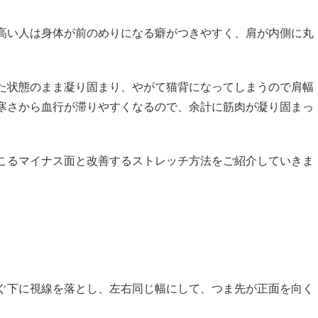
高い人は身体が前のめりになる癖がつきやすく、肩が内側に丸
た状態のまま凝り固まり、やがて猫背になってしまうので肩幅
寒さから血行が滞りやすくなるので、余計に筋肉が凝り固まっ
こるマイナス面と改善するストレッチ方法をご紹介していきま
。
ぐ下に視線を落とし、左右同じ幅にして、つま先が正面を向く