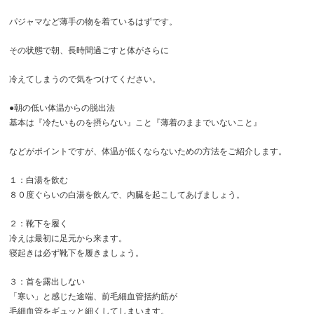
パジャマなど薄手の物を着ているはずです。
その状態で朝、長時間過ごすと体がさらに
冷えてしまうので気をつけてください。
●朝の低い体温からの脱出法
基本は『冷たいものを摂らない』こと『薄着のままでいないこと』
などがポイントですが、体温が低くならないための方法をご紹介します。
１：白湯を飲む
８０度ぐらいの白湯を飲んで、内臓を起こしてあげましょう。
２：靴下を履く
冷えは最初に足元から来ます。
寝起きは必ず靴下を履きましょう。
３：首を露出しない
「寒い」と感じた途端、前毛細血管括約筋が
毛細血管をギュッと細くしてしまいます。