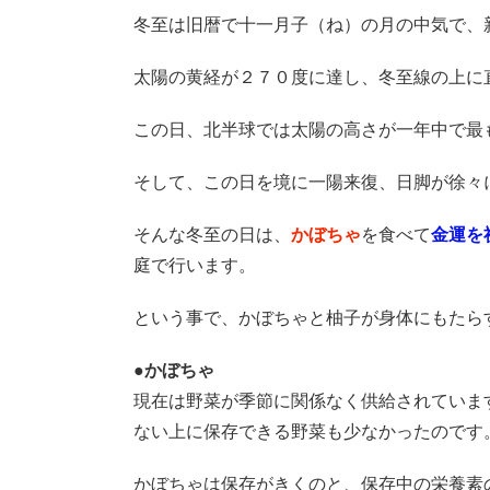
冬至は旧暦で十一月子（ね）の月の中気で、
太陽の黄経が２７０度に達し、冬至線の上に
この日、北半球では太陽の高さが一年中で最
そして、この日を境に一陽来復、日脚が徐々
そんな冬至の日は、
かぼちゃ
を食べて
金運を
庭で行います。
という事で、かぼちゃと柚子が身体にもたらす
●かぼちゃ
現在は野菜が季節に関係なく供給されていま
ない上に保存できる野菜も少なかったのです
かぼちゃは保存がきくのと、保存中の栄養素