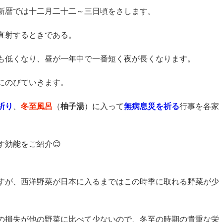
新暦では十二月二十二～三日頃をさします。
直射するときである。
も低くなり、昼が一年中で一番短く夜が長くなります。
にのびていきます。
祈り
、
冬至風呂
（
柚子湯
）に入って
無病息災を祈る
行事を各家
効能をご紹介😊
すが、西洋野菜が日本に入るまではこの時季に取れる野菜が少
。
の損失が他の野菜に比べて少ないので、冬至の時期の貴重な栄